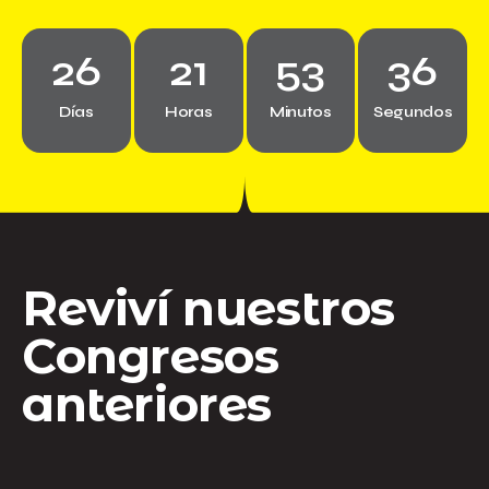
26
21
53
36
Días
Horas
Minutos
Segundos
Reviví nuestros
Congresos
anteriores