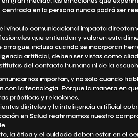
 en gran medida, las emociones que experi
y centrada en la persona nunca podrá ser r
 del vínculo comunicacional impacta directame
rofesionales que entiendan y valoren esta di
e arraigue, incluso cuando se incorporan her
ligencia artificial, deben ser vistas como al
stitutas del contacto humano ni de la escuc
omunicarnos importan, y no solo cuando hab
ón con la tecnología. Porque la manera en 
ras prácticas y relaciones.
tas digitales y la inteligencia artificial c
cación en Salud reafirmamos nuestro compr
le.
 la ética y el cuidado deben estar en el cen