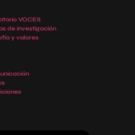
atorio VOCES
as de investigación
ofía y valores
unicación
os
iciones