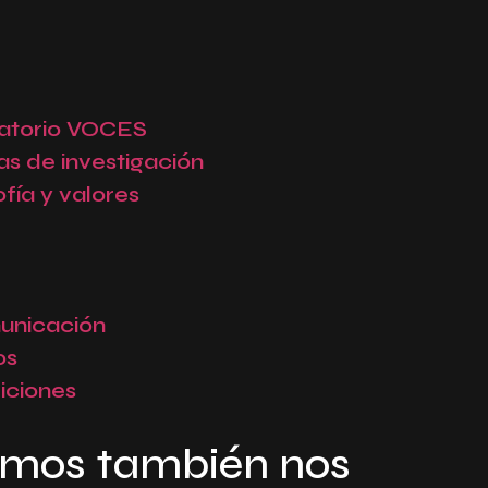
atorio VOCES
as de investigación
ofía y valores
unicación
os
iciones
cimos también nos